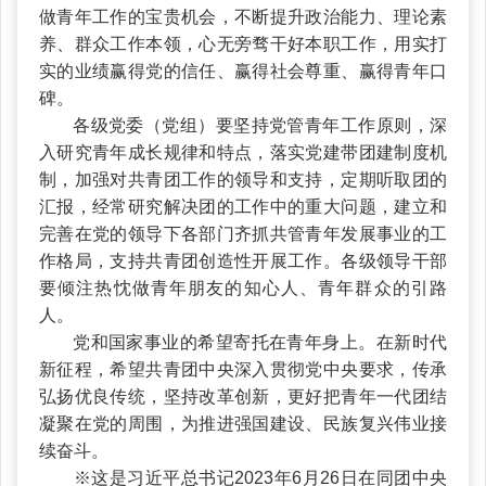
做青年工作的宝贵机会，不断提升政治能力、理论素
养、群众工作本领，心无旁骛干好本职工作，用实打
实的业绩赢得党的信任、赢得社会尊重、赢得青年口
碑。
各级党委（党组）要坚持党管青年工作原则，深
入研究青年成长规律和特点，落实党建带团建制度机
制，加强对共青团工作的领导和支持，定期听取团的
汇报，经常研究解决团的工作中的重大问题，建立和
完善在党的领导下各部门齐抓共管青年发展事业的工
作格局，支持共青团创造性开展工作。各级领导干部
要倾注热忱做青年朋友的知心人、青年群众的引路
人。
党和国家事业的希望寄托在青年身上。在新时代
新征程，希望共青团中央深入贯彻党中央要求，传承
弘扬优良传统，坚持改革创新，更好把青年一代团结
凝聚在党的周围，为推进强国建设、民族复兴伟业接
续奋斗。
※这是习近平总书记2023年6月26日在同团中央