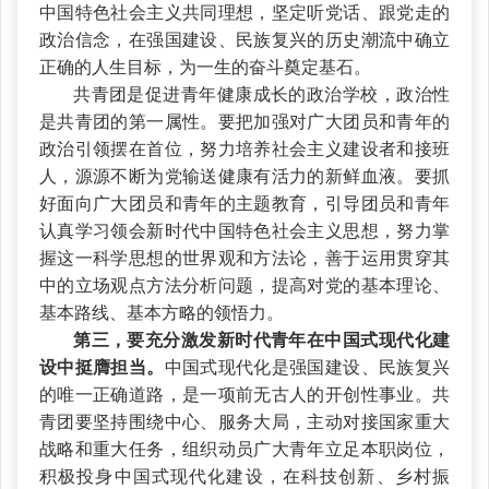
中国特色社会主义共同理想，坚定听党话、跟党走的
政治信念，在强国建设、民族复兴的历史潮流中确立
正确的人生目标，为一生的奋斗奠定基石。
共青团是促进青年健康成长的政治学校，政治性
是共青团的第一属性。要把加强对广大团员和青年的
政治引领摆在首位，努力培养社会主义建设者和接班
人，源源不断为党输送健康有活力的新鲜血液。要抓
好面向广大团员和青年的主题教育，引导团员和青年
认真学习领会新时代中国特色社会主义思想，努力掌
握这一科学思想的世界观和方法论，善于运用贯穿其
中的立场观点方法分析问题，提高对党的基本理论、
基本路线、基本方略的领悟力。
第三，要充分激发新时代青年在中国式现代化建
设中挺膺担当。
中国式现代化是强国建设、民族复兴
的唯一正确道路，是一项前无古人的开创性事业。共
青团要坚持围绕中心、服务大局，主动对接国家重大
战略和重大任务，组织动员广大青年立足本职岗位，
积极投身中国式现代化建设，在科技创新、乡村振