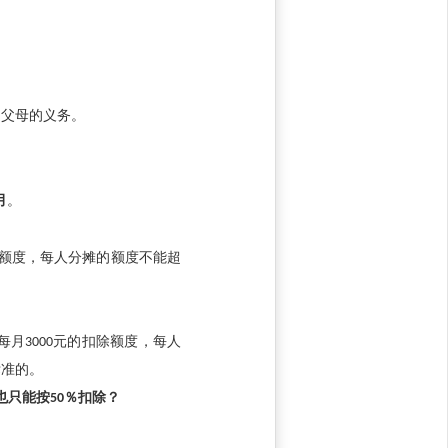
助父母的义务。
月
。
额度，每人分摊的额度不能超
每月
3000
元的扣除额度，每人
标准的。
也只能按
50
％扣除？