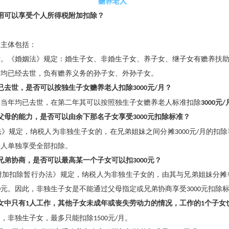
赡养老人
用可以享受个人所得税附加扣除？
除主体包括：
女。《婚姻法》规定：婚生子女、非婚生子女、养子女、继子女有赡养扶
女均已经去世，负有赡养义务的孙子女、外孙子女。
已去世，是否可以按独生子女赡养老人扣除
3000
元
/
月？
妹当年均已去世，在第二年其可以按照独生子女赡养老人标准扣除
3000
元
/
父母的能力，是否可以由余下那名子女享受
3000
元扣除标准？
法》规定，纳税人为非独生子女的，在兄弟姐妹之间分摊
3000
元
/
月的扣除
一人单独享受全部扣除。
兄弟协商，是否可以最高某一个子女可以扣
3000
元？
附加扣除暂行办法》规定，纳税人为非独生子女的，由其与兄弟姐妹分摊
0
元。因此，非独生子女是不能通过父母指定或兄弟协商享受
3000
元扣除
女中只有
1
人工作，其他子女未成年或丧失劳动力的情况，工作的
1
个子女
定，非独生子女，最多只能扣除
1500
元
/
月。