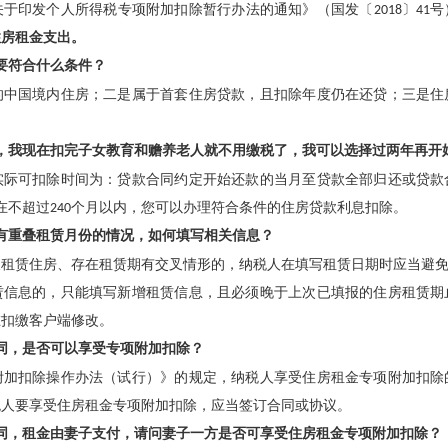
关于印发个人所得税专项附加扣除暂行办法的通知》（国发〔
2018
〕
41
号
住房租金支出。
要符合什么条件？
的中国境内住房；二是属于首套住房贷款，且扣除年度仍在还贷；三是住
，我现在扣完子女教育和赡养老人就不用缴税了，我可以选择过两年再开
实际可扣除时间为：贷款合同约定开始还款的当月至贷款全部归还或贷款
在不超过
240
个月以内，您可以办理符合条件的住房贷款利息扣除。
有重叠租赁月份的情况，如何填写相关信息？
换租赁住房、存在租赁期有交叉情形的，纳税人在填写租赁日期时应当避
赁信息的，只能填写新增租赁信息，且必须晚于上次已填报的住房租赁期
在扣缴客户端修改。
同，是否可以享受专项附加扣除？
附加扣除操作办法（试行）》的规定，纳税人享受住房租金专项附加扣除
税人要享受住房租金专项附加扣除，应当签订合同或协议。
同，租金由妻子支付，请问妻子一方是否可享受住房租金专项附加扣除？