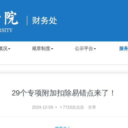
概况
规章制度
公示平台
服
29个专项附加扣除易错点来了！
2024-12-09
•
•
7710
次点击
分享