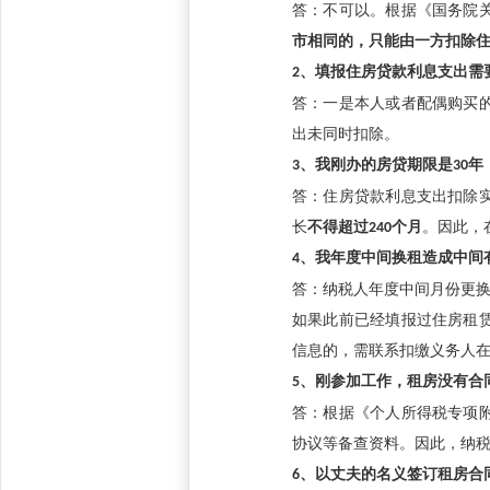
答：不可以。根据《国务院
市相同的，只能由一方扣除
2
、填报住房贷款利息支出需
答：一是本人或者配偶购买
出未同时扣除。
3
、我刚办的房贷期限是
30
年
答：住房贷款利息支出扣除
长
不得超过
240
个月
。因此，
4
、我年度中间换租造成中间
答：纳税人年度中间月份更
如果此前已经填报过住房租
信息的，需联系扣缴义务人
5
、刚参加工作，租房没有合
答：根据《个人所得税专项
协议等备查资料。因此，纳
6
、以丈夫的名义签订租房合