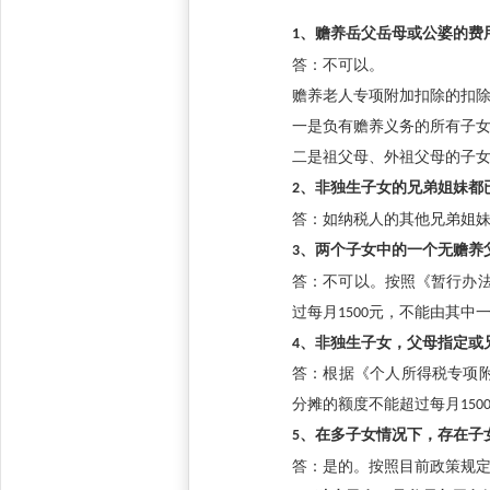
1
、赡养岳父岳母或公婆的费
答：不可以。
赡养老人专项附加扣除的扣
一是负有赡养义务的所有子
二是祖父母、外祖父母的子
2
、非独生子女的兄弟姐妹都
答：如纳税人的其他兄弟姐
3
、两个子女中的一个无赡养
答：不可以。按照《暂行办
过每月
1500
元，不能由其中
4
、非独生子女，父母指定或
答：根据《个人所得税专项
分摊的额度不能超过每月
150
5
、在多子女情况下，存在子
答：是的。按照目前政策规